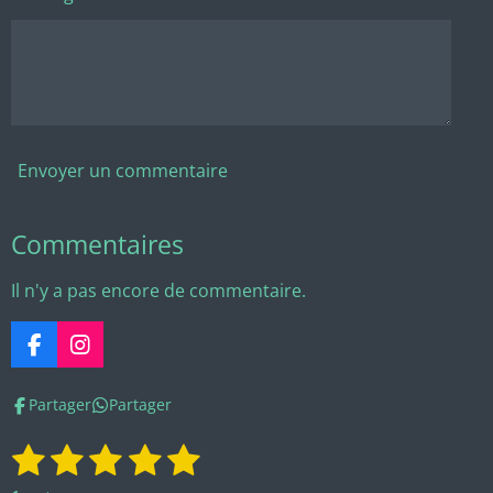
Envoyer un commentaire
Commentaires
Il n'y a pas encore de commentaire.
F
I
a
n
c
s
Partager
Partager
e
t
b
a
1
2
3
4
5
E
É
o
g
n
o
r
v